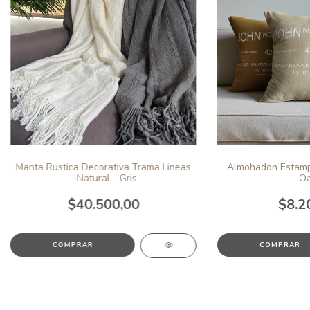
Manta Rustica Decorativa Trama Lineas
Almohadon Estampa
- Natural - Gris
Oa
$40.500,00
$8.2
COMPRAR
COMPRAR