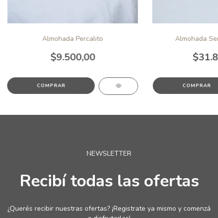
Almohada Percalito
Almohada Sens
$9.500,00
$31.8
NEWSLETTER
Recibí todas las ofertas
¿Querés recibir nuestras ofertas? ¡Registrate ya mismo y comenzá